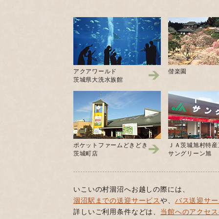
アクアワールド
偕楽園
茨城県大洗水族館
ポケットファームどきどき
ＪＡ茨城旭村特産
茨城町店
サングリーン旭
いこいの村涸沼へお越しの際には、
涸沼駅までの送迎サービス
や、
バス送迎サー
詳しいご利用条件などは、
当館へのアクセス