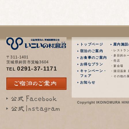
トップページ
屋内施設
・レストラ
宿泊のご案内
・多目的ホ
〒311-1401
お食事のご案内
・売店
茨城県鉾田市箕輪3604
お得なプラン
・宴会場
0291-37-1171
TEL
キャンペーン・
・涸沼温泉 
フェア
・その他の
お知らせ