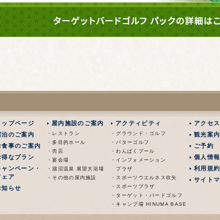
トップページ
屋内施設のご案内
アクティビティ
アクセ
・レストラン
・グラウンド・ゴルフ
宿泊のご案内
観光案
・多目的ホール
・パターゴルフ
お食事のご案内
ご予約
・売店
・わんぱくプール
お得なプラン
個人情
・宴会場
・インフォメーション
キャンペーン・
利用規
・涸沼温泉 展望大浴場
プラザ
フェア
・その他の屋内施設
・スポーツウエルネス吹矢
サイト
・スポーツプラザ
お知らせ
・ターゲット・バードゴルフ
・キャンプ場 HINUMA BASE