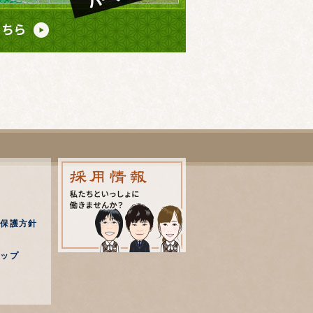
ス
内
報保護方針
約
マップ