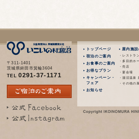
トップページ
屋内施設
・レストラ
宿泊のご案内
・多目的ホ
〒311-1401
お食事のご案内
・売店
茨城県鉾田市箕輪3604
お得なプラン
・宴会場
0291-37-1171
TEL
キャンペーン・
・涸沼温泉 
フェア
・その他の
お知らせ