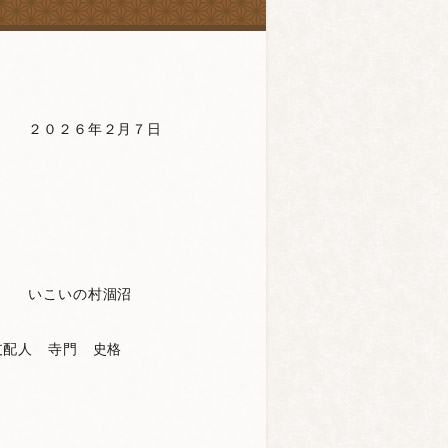
７日
涸沼
史格