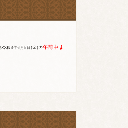
午前中ま
和8年6月5日(金)の