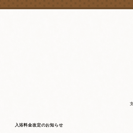
２６年２月
いの村
人 寺門 
定のお知らせ